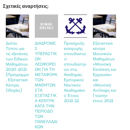
Σχετικές αναρτήσεις:
Δελτίο
ΔΙΑΔΡΟΜΕ
Προκήρυξη
Εξεταστικά
Τύπου για
Σ
εισαγωγής
κέντρα
τις εξετάσεις
ΥΠΕΡΑΣΤΙΚ
σπουδαστώ
Μουσικών
των Ειδικών
ΩΝ
ν/
Μαθημάτων
Μαθημάτων
ΛΕΩΦΟΡΕΙ
σπουδαστρι
«Μουσική
2020-2021
ΩΝ ΓΙΑ ΤΗ
ών στις
Εκτέλεση και
(Πρόγραμμα
ΜΕΤΑΦΟΡΑ
Ακαδημίες
Ερμηνεία»
, Εξεταστικά
ΤΩΝ
Εμπορικού
και
Κέντρα,
ΜΑΘΗΤΩΝ
Ναυτικού
«Μουσική
Οδηγίες)
ΣΤΑ
Ακαδημαϊκο
Αντίληψη και
ΕΞΕΤΑΣΤΙΚ
ύ Έτους
Γνώση»
Α ΚΕΝΤΡΑ
2021-22
έτους 2021
ΚΑΤΑ ΤΗΝ
ΠΕΡΙΟΔΟ
ΤΩΝ
ΠΑΝΕΛΛΑΔΙ
ΚΩΝ