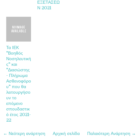
ΕΞΕΤΑΣΕΩ
Ν 2021
Τα ΙΕΚ
"Βοηθός
Νοσηλευτική
ς" και
"Διασώστης
- Πλήρωμα
Ασθενοφόρο
υ" που θα
λειτουργήσο
υν το
επόμενο
σπουδαστικ
ό έτος 2021-
22
← Νεότερη ανάρτηση
Αρχική σελίδα
Παλαιότερη Ανάρτηση →