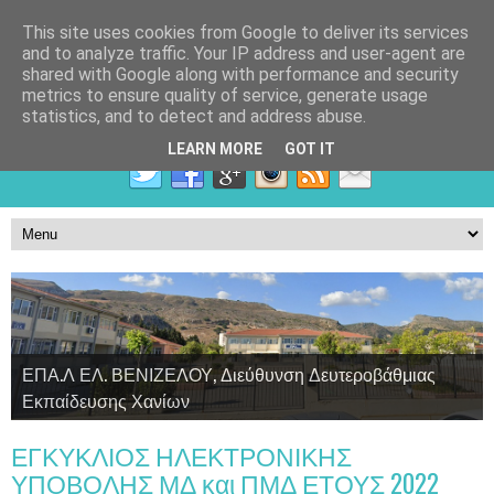
This site uses cookies from Google to deliver its services
and to analyze traffic. Your IP address and user-agent are
shared with Google along with performance and security
metrics to ensure quality of service, generate usage
statistics, and to detect and address abuse.
LEARN MORE
GOT IT
ΕΠΑ.Λ ΕΛ. ΒΕΝΙΖΕΛΟΥ, Διεύθυνση Δευτεροβάθμιας
Εκπαίδευσης Χανίων
Τομέας Γεωπονίας, Τροφίμων και Περιβάλλοντος
Τομέας Υγείας, Πρόνοιας και Ευεξίας
Τομέας Πληροφορικής
ΕΓΚΥΚΛΙΟΣ ΗΛΕΚΤΡΟΝΙΚΗΣ
ΥΠΟΒΟΛΗΣ ΜΔ και ΠΜΔ ΕΤΟΥΣ 2022