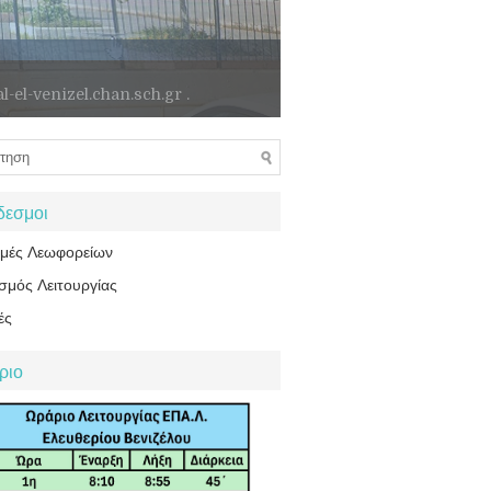
δεσμοι
ομές Λεωφορείων
σμός Λειτουργίας
ές
ριο