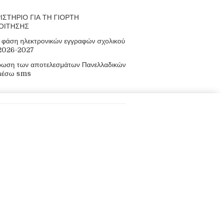
ΙΣΤΗΡΙΟ ΓΙΑ ΤΗ ΓΙΟΡΤΗ
ΟΙΤΗΣΗΣ
φάση ηλεκτρονικών εγγραφών σχολικού
 2026-2027
ρωση των αποτελεσμάτων Πανελλαδικών
μέσω sms
οφορίες
πακουλάκηδων, Μουρνιές, Χανιά, Κρήτη,
8210 93155, 88699
 mail@epal-el-venizel.chan.sch.gr
ος: www.epal-elvenizelou.gr/
άθμιας Εκπαίδευσης Χανίων