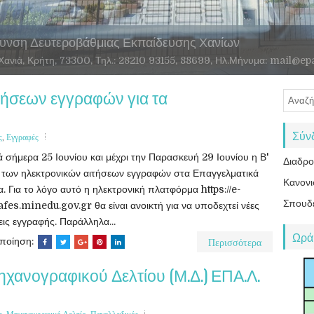
υνση Δευτεροβάθμιας Εκπαίδευσης Χανίων
αι Περιβάλλοντος
υεξίας
τήσεων εγγραφών για τα
Σύν
ς
,
Εγγραφές
ά σήμερα 25 Ιουνίου και μέχρι την Παρασκευή 29 Ιουνίου η Β'
Διαδρ
των ηλεκτρονικών αιτήσεων εγγραφών στα Επαγγελματικά
Κανονι
α. Για το λόγο αυτό η ηλεκτρονική πλατφόρμα https://e-
Σπουδ
fes.minedu.gov.gr θα είναι ανοικτή για να υποδεχτεί νέες
εις εγγραφής. Παράλληλα...
Ωρά
Περισσότερα
οποίηση:
χανογραφικού Δελτίου (Μ.Δ.) ΕΠΑ.Λ.