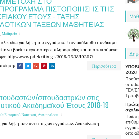
ΣΥΜΜΕΤΟΧΗ ΣΤΟ
ΠΡΟΓΡΑΜΜΑ ΠΙΣΤΟΠΟΙΗΣΗΣ ΤΗΣ
ΕΙΑΚΟΥ ΕΤΟΥΣ - ΤΑΞΗΣ
Μαθ
ΙΛΟΤΙΚΩΝ ΤΑΞΕΩΝ ΜΑΘΗΤΕΙΑΣ
,
Μαθητεία
 κλικ εδώ για λήψη του εγγράφου. Στον ακόλουθο σύνδεσμο
ίτε να βρείτε περισσότερες πληροφορίες και τα απαιτούμενα
Δημο
φα: http://www.pdekritis.gr/2018/06/18/19267/...
Περισσότερα
οποίηση:
ΥΠΟΒ
2026
Προθεσ
υποβολ
ΓΕΛ/Ε
πουδαστών/σπουδαστριών στις
Τριτοβ
υτικού Ακαδημαϊκού Έτους 2018-19
Πρώτη
σχολι
ία Εμπορικού Ναυτικού
,
Ανακοινώσεις
Πρώτη 
επιθυμ
 για λήψη των αντίστοιχων εγγράφων. Ανακοίνωση
εγγραφ
οποιαδ