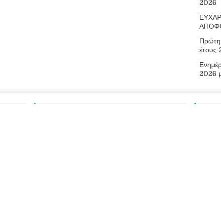
2026
ΕΥΧΑΡ
ΑΠΟΦ
Πρώτη 
έτους
Ενημέ
2026 
Αναζήτηση
Πληρ
Οδός Αρ
73300
Τηλ.: 2
E-mail:
Ιστότοπ
026
Επαγγελματικό Λύκειο Ελευθερίου Βενιζέλου
|
Διεύθυνση Δευτεροβ