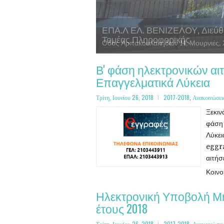
ΕΠΑ.Λ ΕΛ. ΒΕΝΙΖΕΛΟΥ, Διεύθ
Τομέας Γεωπονίας, Τροφίμων κ
Τομέας Υγείας, Πρόνοιας και Ε
Τομέας Πληροφορικής
Β' φάση ηλεκτρονικών αι
Επαγγελματικά Λύκεια
Τρίτη, Ιουνίου 26, 2018
2017-2018
,
Ανακοινώσει
Ξεκιν
φάση 
Λύκει
eggra
αιτήσ
Κοιν
Ηλεκτρονική Υποβολή Μη
έτους 2018