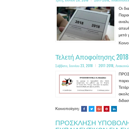
Τρίτη, Ιουνίου 26, 2018
2017-2018
,
Ανακοινώσει
Οι δι
Παρασ
αναλυ
απευθ
μετά 
Κοιν
Τελετή Αποφοίτησης 2018
Σάββατο, Ιουνίου 23, 2018
2017-2018
,
Ανακοινώ
ΠΡΟΣ
παρευ
Τετάρ
ακολ
διδα
Κοινοποίηση:
ΠΡΟΣΚΛΗΣΗ ΥΠΟΒΟΛΗΣ