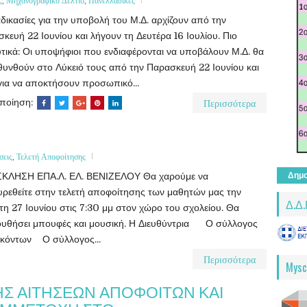
ς
,
Μηχανογραφικό Δελτίο
,
Πανελλαδικές
αδικασίες για την υποβολή του Μ.Δ. αρχίζουν από την
κευή 22 Ιουνίου και λήγουν τη Δευτέρα 16 Ιουλίου. Πιο
τικά: Οι υποψήφιοι που ενδιαφέρονται να υποβάλουν Μ.Δ. θα
υνθούν στο Λύκειό τους από την Παρασκευή 22 Ιουνίου και
για να αποκτήσουν προσωπικό...
Περισσότερα
οποίηση:
σεις
,
Τελετή Αποφοίτησης
ΚΛΗΣΗ ΕΠΑ.Λ. ΕΛ. ΒΕΝΙΖΕΛΟΥ Θα χαρούμε να
Δημο
ρεθείτε στην τελετή αποφοίτησης των μαθητών μας την
Δ.Δ.
τη 27 Ιουνίου στις 7:30 μμ στον χώρο του σχολείου. Θα
ουθήσει μπουφές και μουσική. Η Διευθύντρια Ο σύλλογος
σκόντων Ο σύλλογος...
Περισσότερα
Mysc
 ΑΙΤΗΣΕΩΝ ΑΠΟΦΟΙΤΩΝ ΚΑΙ