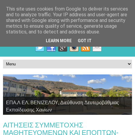
This site uses cookies from Google to deliver its services
and to analyze traffic. Your IP address and user-agent are
shared with Google along with performance and security
metrics to ensure quality of service, generate usage
statistics, and to detect and address abuse.
LEARN MORE
GOT IT
ΕΠΑ.Λ ΕΛ. ΒΕΝΙΖΕΛΟΥ, Διεύθυνση Δευτεροβάθμιας
Εκπαίδευσης Χανίων
Τομέας Γεωπονίας, Τροφίμων και Περιβάλλοντος
Τομέας Υγείας, Πρόνοιας και Ευεξίας
Τομέας Πληροφορικής
ΑΙΤΗΣΕΙΣ ΣΥΜΜΕΤΟΧΗΣ
ΜΑΘΗΤΕΥΟΜΕΝΩΝ ΚΑΙ ΕΠΟΠΤΩΝ-