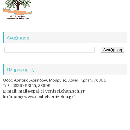
Αναζήτηση
Πληροφορίες
Οδός Αρπακουλάκηδων, Μουρνιές, Χανιά, Κρήτη, 73300
Τηλ.: 28210 93155, 88699
E-mail: mail@epal-el-venizel.chan.sch.gr
Ιστότοπος: www.epal-elvenizelou.gr/
Πνευματικά δικαιώματα ©
2026
Επαγγελματικό Λύκειο Ελευθερίου
Βενιζέλου
|
Διεύθυνση Δευτεροβάθμιας Εκπαίδευσης Χανίων