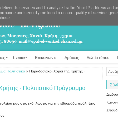
eliver its services and to analyze traffic. Your IP address and 
ormance and security metrics to ensure quality of service, gen
abuse.
»
τες
Erasmus+
Επικοινωνία
Δράσεις
Δελτία τύπου
μα Πολιτιστικό
» Παραδοσιακοί Χοροί της Κρήτης -
Σύν
Κρήτης - Πολιτιστικό Πρόγραμμα
Διαδρ
Κανονι
χολείου μας στις εκδηλώσεις για την εβδομάδα πρόληψης
Σπουδ
ος: