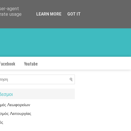
user-agent
erate usage
LEARN MORE
GOT IT
Facebook
Youtube
δεσμοι
ομές Λεωφορείων
σμός Λειτουργίας
ές