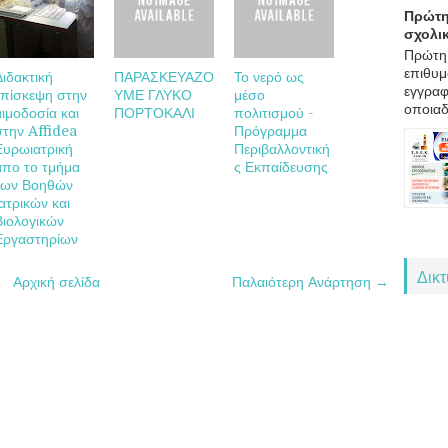
Πρώτη
σχολι
Πρώτη 
επιθυμ
Διδακτική
ΠΑΡΑΣΚΕΥΑΖΟ
Το νερό ως
εγγραφ
επίσκεψη στην
ΥΜΕ ΓΛΥΚΟ
μέσο
οποιαδ
αιμοδοσία και
ΠΟΡΤΟΚΑΛΙ
πολιτισμού -
στην Affidea
Πρόγραμμα
Ευρωιατρική
Περιβαλλοντική
απο το τμήμα
ς Εκπαίδευσης
των Βοηθών
Ιατρικών και
Βιολογικών
Εργαστηρίων
Δικ
Αρχική σελίδα
Παλαιότερη Ανάρτηση →