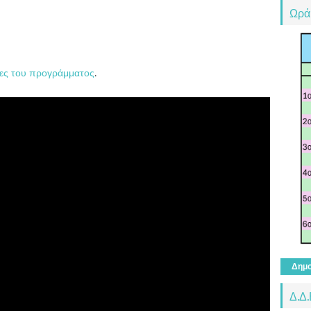
Ωρά
ες του προγράμματος
.
Δημο
Δ.Δ.