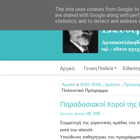
This site uses cookies from Google to d
are shared with Google along with perf
statistics, and to detect and address 
»
Αρχική
Γενική Παιδεία
Ειδικότη
Αρχική
»
2015-2016
,
Δράσεις
,
Πρόγραμ
Πολιτιστικό Πρόγραμμα
Παραδοσιακοί Χοροί της 
Δευτέρα, Ιουνίου 06, 2016
Συμμετοχή της χορευτικής ομάδας του σ
κατά του αλκοόλ.
Υπεύθυνες καθηγήτριες του προγράμματ