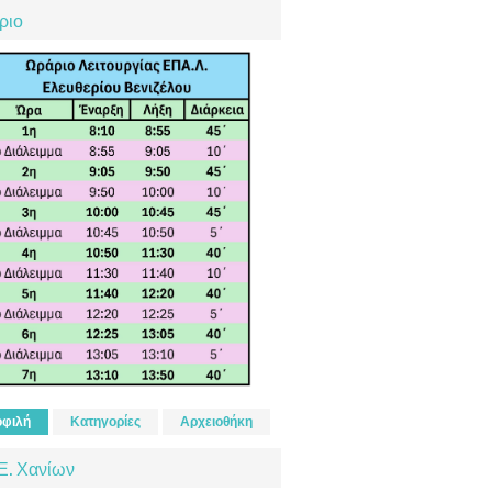
ριο
φιλή
Κατηγορίες
Αρχειοθήκη
Ε. Χανίων