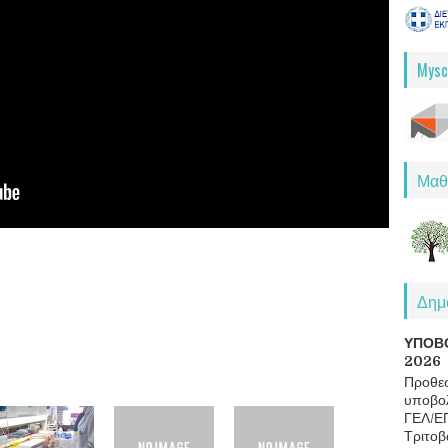
Mysc
Μαθ
Δημο
ΥΠΟΒ
2026
Προθεσ
υποβολ
ΓΕΛ/Ε
Τριτοβ