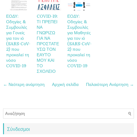
ΕΟΔΥ:
COVID-19:
ΕΟΔΥ:
Οδηγίες &
ΤΙ ΠΡΕΠΕΙ
Οδηγίες &
Συμβουλές
ΝΑ
Συμβουλές
για Γονείς
ΓΝΩΡΙΖΩ
για Μαθητές
για τον ιό
ΓΙΑ ΝΑ
για τον ιό
(SARS-CoV-
ΠΡΟΣΤΑΤΕ
(SARS-CoV-
2) που
ΥΣΩ ΤΟΝ
2) που
προκαλεί τη
ΕΑΥΤΟ
προκαλεί τη
νόσο
ΜΟΥ ΚΑΙ
νόσο
COVID-19
ΤΟ
COVID-19
ΣΧΟΛΕΙΟ
← Νεότερη ανάρτηση
Αρχική σελίδα
Παλαιότερη Ανάρτηση →
Σύνδεσμοι