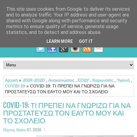
This site uses cookies from Google to deliver its services
and to analyze traffic. Your IP address and user-agent are
shared with Google along with performance and security
metrics to ensure quality of service, generate usage
statistics, and to detect and address abuse.
LEARN MORE
GOT IT
Αρχική
»
2019-2020
,
Ανακοινώσεις
,
ΕΟΔΥ
,
Κορωνοϊός
,
Υγιεινή
,
COVID-19
» COVID-19: ΤΙ ΠΡΕΠΕΙ ΝΑ ΓΝΩΡΙΖΩ ΓΙΑ ΝΑ
ΠΡΟΣΤΑΤΕΥΣΩ ΤΟΝ ΕΑΥΤΟ ΜΟΥ ΚΑΙ ΤΟ ΣΧΟΛΕΙΟ
COVID-19: ΤΙ ΠΡΕΠΕΙ ΝΑ ΓΝΩΡΙΖΩ ΓΙΑ ΝΑ
ΠΡΟΣΤΑΤΕΥΣΩ ΤΟΝ ΕΑΥΤΟ ΜΟΥ ΚΑΙ
ΤΟ ΣΧΟΛΕΙΟ
Πέμπτη, Μαΐου 07, 2020