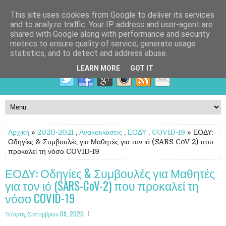
This site uses cookies from Google to deliver its services
and to analyze traffic. Your IP address and user-agent are
shared with Google along with performance and security
metrics to ensure quality of service, generate usage
statistics, and to detect and address abuse.
LEARN MORE
GOT IT
Αρχική
»
2020-2021
,
Ανακοινώσεις
,
ΕΟΔΥ
,
COVID-19
» ΕΟΔΥ:
Οδηγίες & Συμβουλές για Μαθητές για τον ιό (SARS-CoV-2) που
προκαλεί τη νόσο COVID-19
ΕΟΔΥ: Οδηγίες & Συμβουλές για Μαθητές
για τον ιό (SARS-CoV-2) που προκαλεί τη
νόσο COVID-19
Τετάρτη, Σεπτεμβρίου 09, 2020