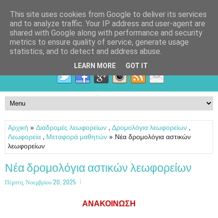
This site uses cookies from Google to deliver its services
and to analyze traffic. Your IP address and user-agent are
shared with Google along with performance and security
metrics to ensure quality of service, generate usage
statistics, and to detect and address abuse.
LEARN MORE
GOT IT
Αρχική
»
Διαδρομές λεωφορείων
,
Δρομολόγια λεωφορείων
,
Λεωφορεία
,
Μεταφορά μαθητών
» Νέα δρομολόγια αστικών
λεωφορείων
Νέα δρομολόγια αστικών λεωφορείων
Πέμπτη, Νοεμβρίου 20, 2025
ΑΝΑΚΟΙΝΩΣΗ