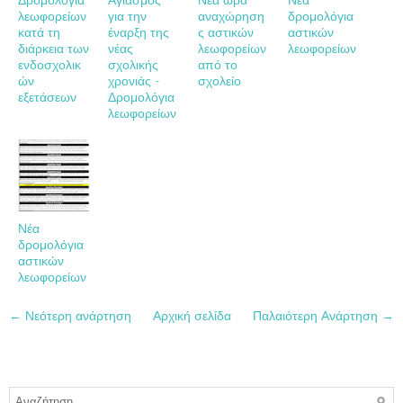
λεωφορείων
για την
αναχώρηση
δρομολόγια
κατά τη
έναρξη της
ς αστικών
αστικών
διάρκεια των
νέας
λεωφορείων
λεωφορείων
ενδοσχολικ
σχολικής
από το
ών
χρονιάς -
σχολείο
εξετάσεων
Δρομολόγια
λεωφορείων
Νέα
δρομολόγια
αστικών
λεωφορείων
← Νεότερη ανάρτηση
Αρχική σελίδα
Παλαιότερη Ανάρτηση →