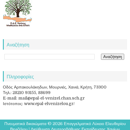
Αναζήτηση
Πληροφορίες
Οδός Αρπακουλάκηδων, Μουρνιές, Χανιά, Κρήτη, 73300
Τηλ.: 28210 93155, 88699
E-mail: mail@epal-el-venizel.chan.sch.gr
Ιστότοπος: www.epal-elvenizelou.gr/
Πνευματικά δικαιώματα ©
2026
Επαγγελματικό Λύκειο Ελευθερίου
Βενιζέλου
|
Διεύθυνση Δευτεροβάθμιας Εκπαίδευσης Χανίων