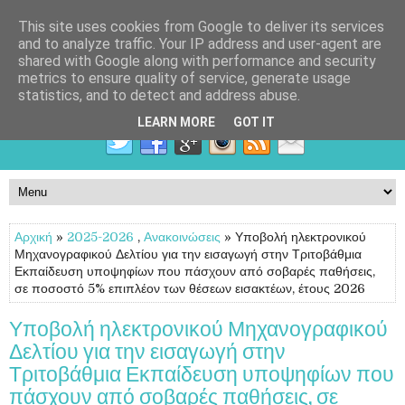
This site uses cookies from Google to deliver its services
and to analyze traffic. Your IP address and user-agent are
shared with Google along with performance and security
metrics to ensure quality of service, generate usage
statistics, and to detect and address abuse.
LEARN MORE
GOT IT
Αρχική
»
2025-2026
,
Ανακοινώσεις
» Υποβολή ηλεκτρονικού
Μηχανογραφικού Δελτίου για την εισαγωγή στην Τριτοβάθμια
Εκπαίδευση υποψηφίων που πάσχουν από σοβαρές παθήσεις,
σε ποσοστό 5% επιπλέον των θέσεων εισακτέων, έτους 2026
Υποβολή ηλεκτρονικού Μηχανογραφικού
Δελτίου για την εισαγωγή στην
Τριτοβάθμια Εκπαίδευση υποψηφίων που
πάσχουν από σοβαρές παθήσεις, σε