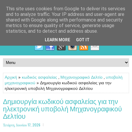
This site uses cookies from Google to deliver its services
and to analyze traffic. Your IP address and user-agent are
shared with Google along with performance and security
metrics to ensure quality of service, generate usage
statistics, and to detect and address abuse.
LEARN MORE
GOT IT
Αρχική
»
κωδικός ασφαλείας
,
Μηχανογραφικό Δελτίο
,
υποβολή
μηχανογραφικού
» Δημιουργία κωδικού ασφαλείας για την
ηλεκτρονική υποβολή Μηχανογραφικού Δελτίου
Δημιουργία κωδικού ασφαλείας για την
ηλεκτρονική υποβολή Μηχανογραφικού
Δελτίου
Τετάρτη, Ιουνίου 17, 2026