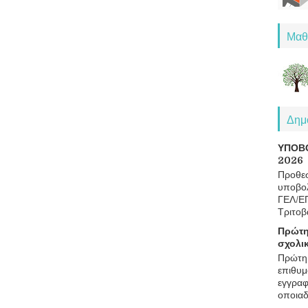
Μαθ
Δημο
ΥΠΟΒ
2026
Προθεσ
υποβολ
ΓΕΛ/Ε
Τριτοβ
Πρώτη
σχολι
Πρώτη 
επιθυμ
εγγραφ
οποιαδ