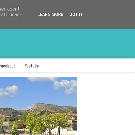
user-agent
erate usage
LEARN MORE
GOT IT
Facebook
Youtube