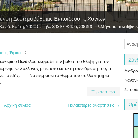
υνση Δευτεροβάθμιας Εκπαίδευσης Χανίων
αι Περιβάλλοντος
υεξίας
ανιά, Κρήτη, 73300, Τηλ.: 28210 93155, 88699, Ηλ.Μήνυμα: mail@epa
Τύπου
,
Ψήφισμα
Σύν
θερίου Βενιζέλου εκφράζει την βαθιά του θλίψη για τον
ερίνης. Ο Σύλλογος μετά από έκτακτη συνεδρίασή του, τη
Διαδρ
α τα εξής: 1. Να εκφράσει τα θερμά του συλλυπητήρια
Κανονι
.
Σπουδ
Περισσότερα
Ωρά
Αρχική σελίδα
Παλαιότερες αναρτήσεις →