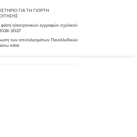
ΙΣΤΗΡΙΟ ΓΙΑ ΤΗ ΓΙΟΡΤΗ
ΟΙΤΗΣΗΣ
φάση ηλεκτρονικών εγγραφών σχολικού
 2026-2027
ρωση των αποτελεσμάτων Πανελλαδικών
μέσω sms
οφορίες
πακουλάκηδων, Μουρνιές, Χανιά, Κρήτη,
8210 93155, 88699
 mail@epal-el-venizel.chan.sch.gr
ος: www.epal-elvenizelou.gr/
άθμιας Εκπαίδευσης Χανίων