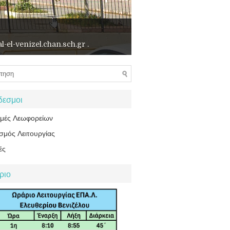
l-el-venizel.chan.sch.gr .
δεσμοι
ομές Λεωφορείων
σμός Λειτουργίας
ές
ριο