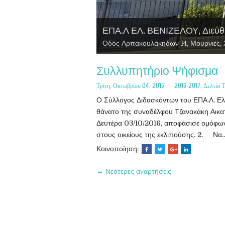
ΕΠΑ.Λ ΕΛ. ΒΕΝΙΖΕΛΟΥ, Διεύθ
Τομέας Γεωπονίας, Τροφίμων κ
Τομέας Υγείας, Πρόνοιας και Ε
Τομέας Πληροφορικής
Οδός Αρπακουλάκηδων 14, Μουρνιές, Χ
Συλλυπητήριο Ψήφισμα
Τρίτη, Οκτωβρίου 04, 2016
2016-2017
,
Δελτία 
Ο Σύλλογος Διδασκόντων του ΕΠΑ.Λ. Ελευ
θάνατο της συναδέλφου Τζανακάκη Αικατ
Δευτέρα 03/10/2016, αποφάσισε ομόφων
στους οικείους της εκλιπούσης. 2. Να..
Κοινοποίηση:
← Νεότερες αναρτήσεις