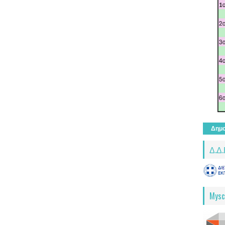
Δημο
Δ.Δ.
Mysc