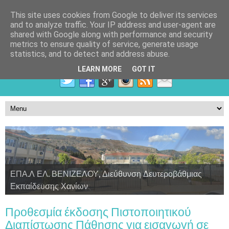
This site uses cookies from Google to deliver its services
and to analyze traffic. Your IP address and user-agent are
shared with Google along with performance and security
metrics to ensure quality of service, generate usage
statistics, and to detect and address abuse.
LEARN MORE
GOT IT
ΕΠΑ.Λ ΕΛ. ΒΕΝΙΖΕΛΟΥ, Διεύθυνση Δευτεροβάθμιας
Εκπαίδευσης Χανίων
Τομέας Γεωπονίας, Τροφίμων και Περιβάλλοντος
Τομέας Υγείας, Πρόνοιας και Ευεξίας
Τομέας Πληροφορικής
Προθεσμία έκδοσης Πιστοποιητικού
Διαπίστωσης Πάθησης για εισαγωγή σε