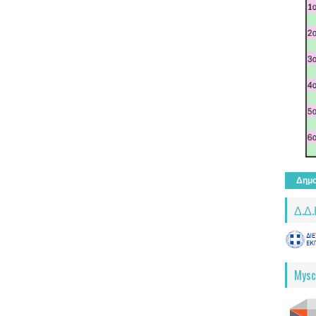
Δημο
Δ.Δ.
Mysc