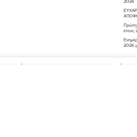
2026
ΕΥΧΑΡ
ΑΠΟΦ
Πρώτη 
έτους
Ενημέ
2026 
Αναζήτηση
Πληρ
Οδός Αρ
73300
Τηλ.: 2
E-mail:
Ιστότοπ
026
Επαγγελματικό Λύκειο Ελευθερίου Βενιζέλου
|
Διεύθυνση Δευτεροβ