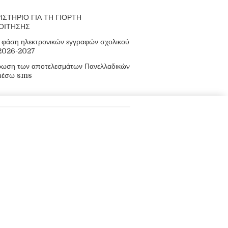
ΙΣΤΗΡΙΟ ΓΙΑ ΤΗ ΓΙΟΡΤΗ
ΟΙΤΗΣΗΣ
φάση ηλεκτρονικών εγγραφών σχολικού
 2026-2027
ρωση των αποτελεσμάτων Πανελλαδικών
μέσω sms
οφορίες
πακουλάκηδων, Μουρνιές, Χανιά, Κρήτη,
8210 93155, 88699
 mail@epal-el-venizel.chan.sch.gr
ος: www.epal-elvenizelou.gr/
άθμιας Εκπαίδευσης Χανίων