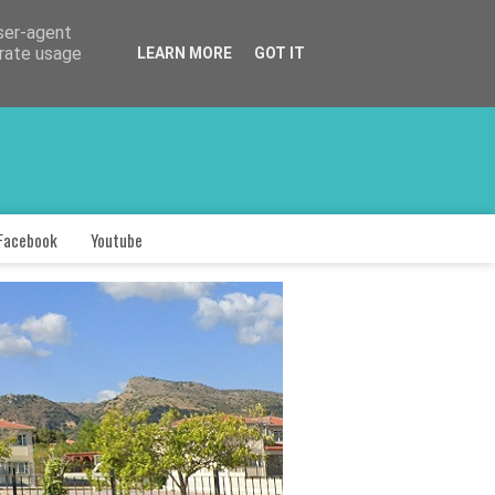
user-agent
erate usage
LEARN MORE
GOT IT
Facebook
Youtube