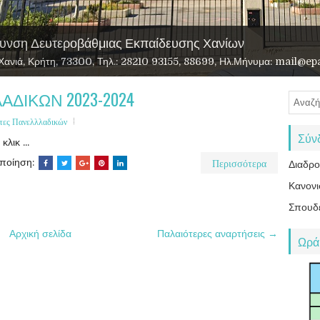
υνση Δευτεροβάθμιας Εκπαίδευσης Χανίων
αι Περιβάλλοντος
υεξίας
ΔΙΚΩΝ 2023-2024
ντες Πανελλλαδικών
Σύν
κλικ ...
Περισσότερα
οποίηση:
Διαδρ
Κανονι
Σπουδ
Αρχική σελίδα
Παλαιότερες αναρτήσεις →
Ωρά