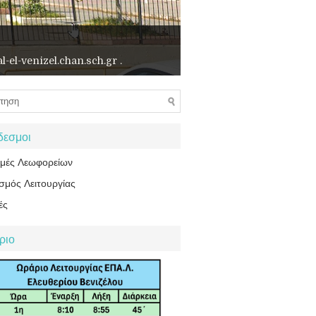
δεσμοι
ομές Λεωφορείων
σμός Λειτουργίας
ές
ριο