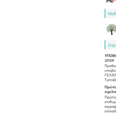
Μαθ
Δημο
ΥΠΟΒ
2026
Προθεσ
υποβολ
ΓΕΛ/Ε
Τριτοβ
Πρώτη
σχολι
Πρώτη 
επιθυμ
εγγραφ
οποιαδ