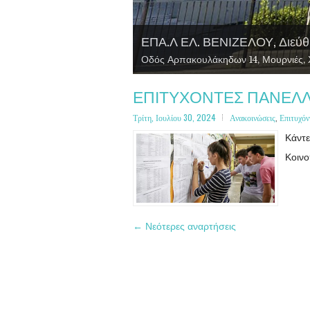
ΕΠΑ.Λ ΕΛ. ΒΕΝΙΖΕΛΟΥ, Διεύθ
Τομέας Γεωπονίας, Τροφίμων κ
Τομέας Υγείας, Πρόνοιας και Ε
Τομέας Πληροφορικής
ΕΠΙΤΥΧΟΝΤΕΣ ΠΑΝΕΛΛΑ
Τρίτη, Ιουλίου 30, 2024
Ανακοινώσεις
,
Επιτυχό
Κάντε 
Κοιν
← Νεότερες αναρτήσεις