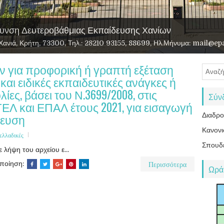
υνση Δευτεροβάθμιας Εκπαίδευσης Χανίων
αι Περιβάλλοντος
υεξίας
ν για προφορική ή γραπτή εξέταση
ι ειδικές εκπαιδευτικές ανάγκες ή
ίες, βάσει του Ν.3699/2008, στις
Σύν
ΓΕΛ και ΕΠΑΛ έτους 2021, για εισαγωγή
δευση
Διαδρ
Κανονι
ελλαδικές
Σπουδ
 λήψη του αρχείου ε...
Περισσότερα
οποίηση:
Ωρά