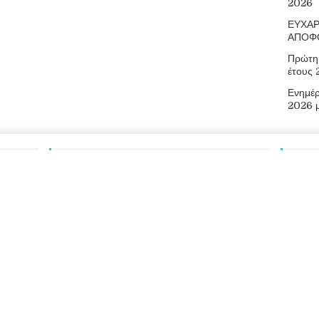
2026
ΕΥΧΑΡ
ΑΠΟΦ
Πρώτη 
έτους
Ενημέ
2026 
Αναζήτηση
Πληρ
Οδός Αρ
73300
Τηλ.: 2
E-mail:
Ιστότοπ
026
Επαγγελματικό Λύκειο Ελευθερίου Βενιζέλου
|
Διεύθυνση Δευτεροβ