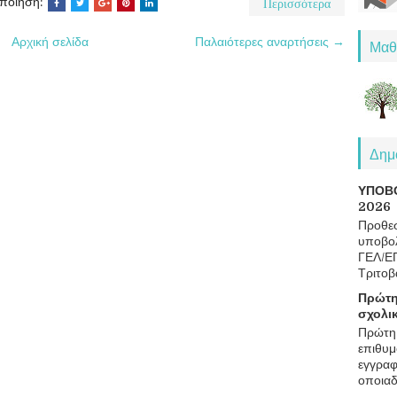
Περισσότερα
οποίηση:
Αρχική σελίδα
Παλαιότερες αναρτήσεις →
Μαθ
Δημο
ΥΠΟΒ
2026
Προθεσ
υποβολ
ΓΕΛ/Ε
Τριτοβ
Πρώτη
σχολι
Πρώτη 
επιθυμ
εγγραφ
οποιαδ