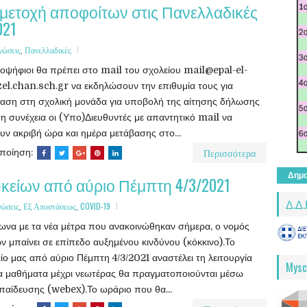
μετοχή αποφοίτων στις Πανελλαδικές
021
νώσεις
,
Πανελλαδικές
οψήφιοι θα πρέπει στο mail του σχολείου mail@epal-el-
el.chan.sch.gr να εκδηλώσουν την επιθυμία τους για
αση στη σχολική μονάδα για υποβολή της αίτησης δήλωσης
τη συνέχεια οι (Υπο)Διευθυντές με απαντητικό mail να
υν ακριβή ώρα και ημέρα μετάβασης στο...
Περισσότερα
οποίηση:
Δημο
κείων από αύριο Πέμπτη 4/3/2021
Δ.Δ.
νώσεις
,
Εξ Αποστάσεως
,
COVID-19
να με τα νέα μέτρα που ανακοινώθηκαν σήμερα, ο νομός
ν μπαίνει σε επίπεδο αυξημένου κινδύνου (κόκκινο).Το
ίο μας από αύριο Πέμπτη 4/3/2021 αναστέλει τη λειτουργία
Mysc
α μαθήματα μέχρι νεωτέρας θα πραγματοποιούνται μέσω
παίδευσης (webex).Το ωράριο που θα...