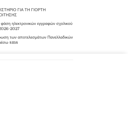
ΙΣΤΗΡΙΟ ΓΙΑ ΤΗ ΓΙΟΡΤΗ
ΟΙΤΗΣΗΣ
φάση ηλεκτρονικών εγγραφών σχολικού
 2026-2027
ρωση των αποτελεσμάτων Πανελλαδικών
μέσω sms
οφορίες
πακουλάκηδων, Μουρνιές, Χανιά, Κρήτη,
8210 93155, 88699
 mail@epal-el-venizel.chan.sch.gr
ος: www.epal-elvenizelou.gr/
άθμιας Εκπαίδευσης Χανίων