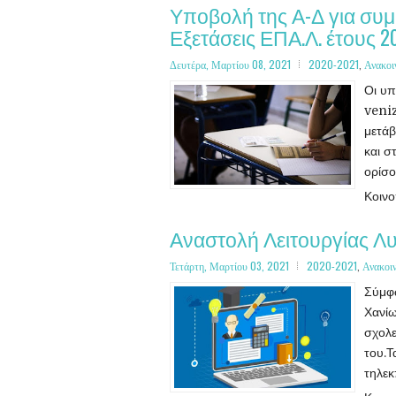
Υποβολή της Α-Δ για συμ
Εξετάσεις ΕΠΑ.Λ. έτους 2
Δευτέρα, Μαρτίου 08, 2021
2020-2021
,
Ανακοι
Οι υπ
veniz
μετάβ
και σ
ορίσο
Κοιν
Αναστολή Λειτουργίας Λυ
Τετάρτη, Μαρτίου 03, 2021
2020-2021
,
Ανακοι
Σύμφω
Χανίω
σχολε
του.Τ
τηλεκ