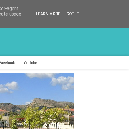
user-agent
erate usage
LEARN MORE
GOT IT
Facebook
Youtube