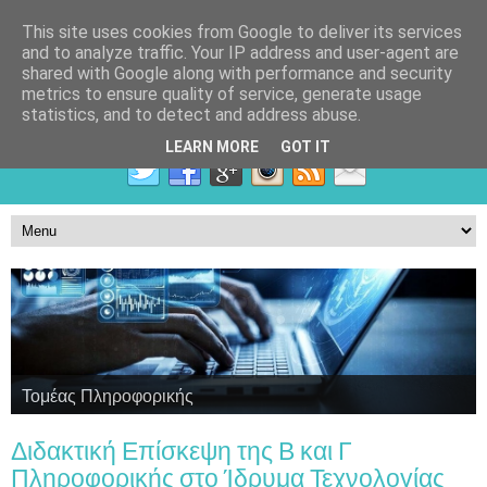
This site uses cookies from Google to deliver its services
and to analyze traffic. Your IP address and user-agent are
shared with Google along with performance and security
metrics to ensure quality of service, generate usage
statistics, and to detect and address abuse.
LEARN MORE
GOT IT
ΕΠΑ.Λ ΕΛ. ΒΕΝΙΖΕΛΟΥ, Διεύθυνση Δευτεροβάθμιας
Εκπαίδευσης Χανίων
Τομέας Γεωπονίας, Τροφίμων και Περιβάλλοντος
Τομέας Υγείας, Πρόνοιας και Ευεξίας
Τομέας Πληροφορικής
Διδακτική Επίσκεψη της Β και Γ
Πληροφορικής στο Ίδρυμα Τεχνολογίας