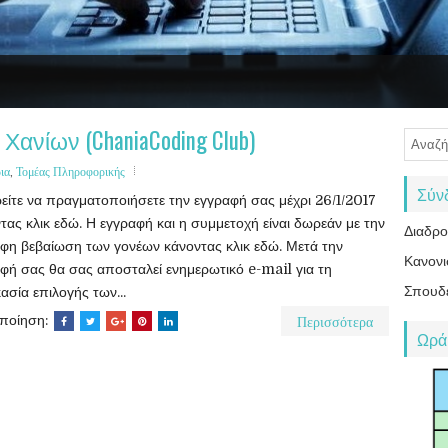
υνση Δευτεροβάθμιας Εκπαίδευσης Χανίων
αι Περιβάλλοντος
υεξίας
νίων (ChaniaCoding Club)
ια
,
Τομέας Πληροφορικής
Σύν
ίτε να πραγματοποιήσετε την εγγραφή σας μέχρι 26/1/2017
τας κλικ εδώ. Η εγγραφή και η συμμετοχή είναι δωρεάν με την
Διαδρ
φη βεβαίωση των γονέων κάνοντας κλικ εδώ. Μετά την
Κανονι
φή σας θα σας αποσταλεί ενημερωτικό e-mail για τη
Σπουδ
κασία επιλογής των...
Περισσότερα
οποίηση:
Ωρά