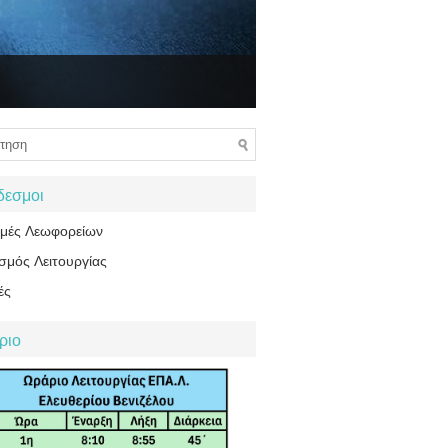
δεσμοι
ομές Λεωφορείων
σμός Λειτουργίας
ές
ριο