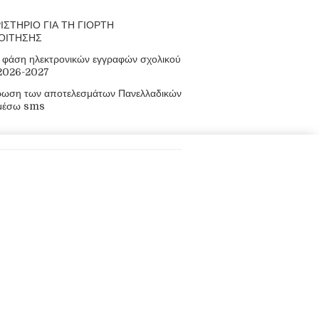
ΙΣΤΗΡΙΟ ΓΙΑ ΤΗ ΓΙΟΡΤΗ
ΟΙΤΗΣΗΣ
φάση ηλεκτρονικών εγγραφών σχολικού
 2026-2027
ρωση των αποτελεσμάτων Πανελλαδικών
μέσω sms
οφορίες
πακουλάκηδων, Μουρνιές, Χανιά, Κρήτη,
8210 93155, 88699
 mail@epal-el-venizel.chan.sch.gr
ος: www.epal-elvenizelou.gr/
άθμιας Εκπαίδευσης Χανίων