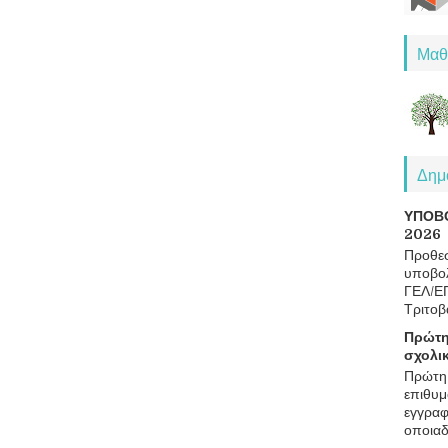
Μαθ
Δημο
ΥΠΟΒ
2026
Προθεσ
υποβολ
ΓΕΛ/Ε
Τριτοβ
Πρώτη
σχολι
Πρώτη 
επιθυμ
εγγραφ
οποιαδ