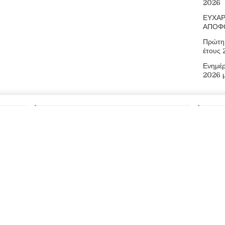
2026
ΕΥΧΑΡ
ΑΠΟΦ
Πρώτη 
έτους
Ενημέ
2026 
Αναζήτηση
Πληρ
Οδός Αρ
73300
Τηλ.: 2
E-mail:
Ιστότοπ
026
Επαγγελματικό Λύκειο Ελευθερίου Βενιζέλου
|
Διεύθυνση Δευτεροβ