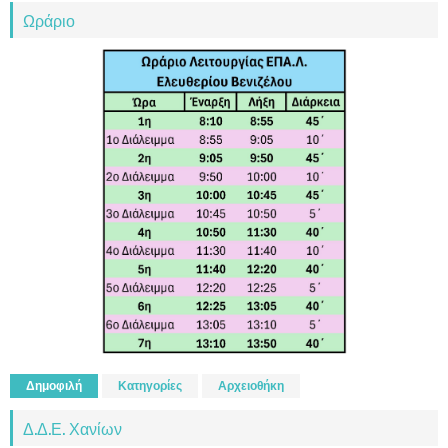
Ωράριο
Δημοφιλή
Κατηγορίες
Αρχειοθήκη
Δ.Δ.Ε. Χανίων