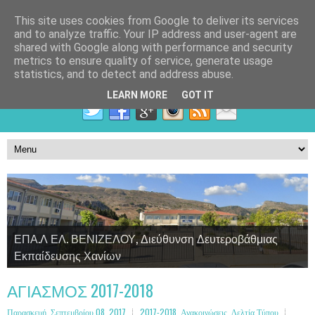
This site uses cookies from Google to deliver its services
and to analyze traffic. Your IP address and user-agent are
shared with Google along with performance and security
metrics to ensure quality of service, generate usage
statistics, and to detect and address abuse.
LEARN MORE
GOT IT
ΕΠΑ.Λ ΕΛ. ΒΕΝΙΖΕΛΟΥ, Διεύθυνση Δευτεροβάθμιας
Εκπαίδευσης Χανίων
Τομέας Γεωπονίας, Τροφίμων και Περιβάλλοντος
Τομέας Υγείας, Πρόνοιας και Ευεξίας
Τομέας Πληροφορικής
ΑΓΙΑΣΜΟΣ 2017-2018
Παρασκευή, Σεπτεμβρίου 08, 2017
2017-2018
,
Ανακοινώσεις
,
Δελτία Τύπου