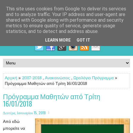
This site uses cookies from Google to deliver its services
and to analyze traffic. Your IP address and user-agent are
shared with Google along with performance and security
metrics to ensure quality of service, generate usage
statistics, and to detect and address abuse.
LEARN MORE
GOT IT
Αρχική
»
2017-2018
,
Ανακοινώσεις
,
Ωρολόγιο Πρόγραμμα
»
Πρόγραμμα Μαθητών από Τρίτη 16/01/2018
Πρόγραμμα Μαθητών από Τρίτη
16/01/2018
Δευτέρα, Ιανουαρίου 15, 2018
Από εδώ
μπορείτε να