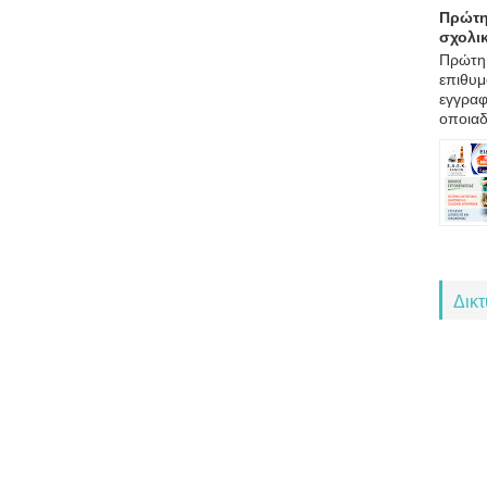
Πρώτη
σχολι
Πρώτη 
επιθυμ
εγγραφ
οποιαδ
Δικ