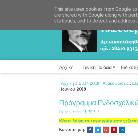
This site uses cookies from Google to d
are shared with Google along with perf
statistics, and to detect and address 
»
Αρχική
Γενική Παιδεία
Ειδικότη
Αρχική
»
2017-2018
,
Ανακοινώσεις
,
Εξ
Ιουνίου 2018
Πρόγραμμα Ενδοσχολικών
Πέμπτη, Μαΐου 17, 2018
Κάντε λήψη του προγράμματος εξετά
Κοινοποίηση: