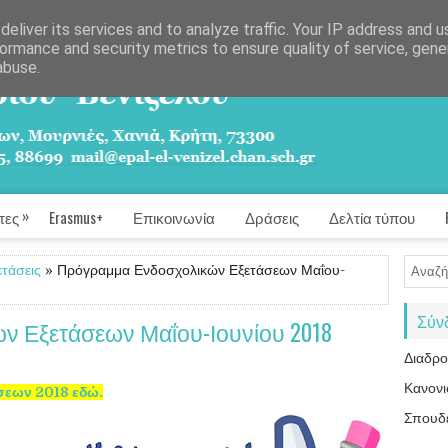
eliver its services and to analyze traffic. Your IP address and 
ormance and security metrics to ensure quality of service, gen
abuse.
»
τες
Erasmus+
Επικοινωνία
Δράσεις
Δελτία τύπου
ετάσεις
» Πρόγραμμα Ενδοσχολικών Εξετάσεων Μαΐου-
Σύν
 Εξετάσεων Μαΐου-Ιουνίου 2018
Διαδρ
Κανονι
σεων 2018 εδώ.
Σπουδ