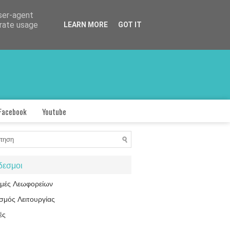
user-agent
erate usage
LEARN MORE
GOT IT
Facebook
Youtube
δεσμοι
ομές Λεωφορείων
σμός Λειτουργίας
ές