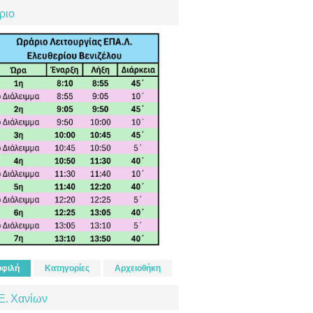
ριο
φιλή
Κατηγορίες
Αρχειοθήκη
Ε. Χανίων