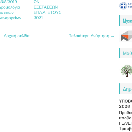
23/5/2019 -
ΩΝ
Δρομολόγια
ΕΞΕΤΑΣΕΩΝ
Αστικών
ΕΠΑ.Λ. ΕΤΟΥΣ
Λεωφορείων
2021
Mysc
Αρχική σελίδα
Παλαιότερη Ανάρτηση →
Μαθ
Δημο
ΥΠΟΒ
2026
Προθεσ
υποβολ
ΓΕΛ/Ε
Τριτοβ