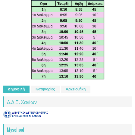
Δημοφιλή
Κατηγορίες
Αρχειοθήκη
Δ.Δ.Ε. Χανίων
Myschool