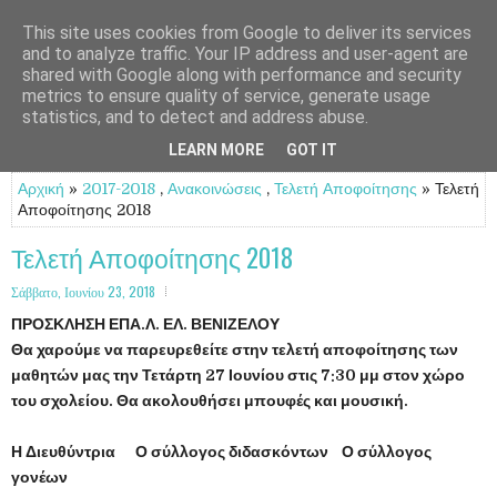
This site uses cookies from Google to deliver its services
and to analyze traffic. Your IP address and user-agent are
shared with Google along with performance and security
metrics to ensure quality of service, generate usage
statistics, and to detect and address abuse.
LEARN MORE
GOT IT
Αρχική
»
2017-2018
,
Ανακοινώσεις
,
Τελετή Αποφοίτησης
» Τελετή
Αποφοίτησης 2018
Τελετή Αποφοίτησης 2018
Σάββατο, Ιουνίου 23, 2018
ΠΡΟΣΚΛΗΣΗ ΕΠΑ.Λ. ΕΛ. ΒΕΝΙΖΕΛΟΥ
Θα χαρούμε να παρευρεθείτε στην τελετή αποφοίτησης των
μαθητών μας την Τετάρτη 27 Ιουνίου στις 7:30 μμ στον χώρο
του σχολείου. Θα ακολουθήσει μπουφές και μουσική.
Η Διευθύντρια Ο σύλλογος διδασκόντων Ο σύλλογος
γονέων