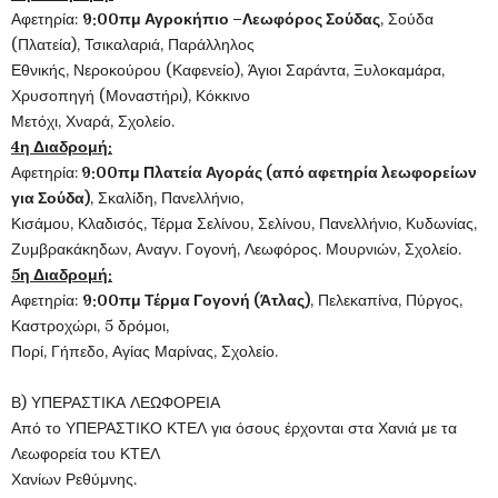
Αφετηρία:
9:00πμ Αγροκήπιο –Λεωφόρος Σούδας
, Σούδα
(Πλατεία), Τσικαλαριά, Παράλληλος
Εθνικής, Νεροκούρου (Καφενείο), Άγιοι Σαράντα, Ξυλοκαμάρα,
Χρυσοπηγή (Μοναστήρι), Κόκκινο
Μετόχι, Χναρά, Σχολείο.
4η Διαδρομή:
Αφετηρία:
9:00πμ Πλατεία Αγοράς (από αφετηρία λεωφορείων
για Σούδα)
, Σκαλίδη, Πανελλήνιο,
Κισάμου, Κλαδισός, Τέρμα Σελίνου, Σελίνου, Πανελλήνιο, Κυδωνίας,
Ζυμβρακάκηδων, Αναγν. Γογονή, Λεωφόρος. Μουρνιών, Σχολείο.
5η Διαδρομή:
Αφετηρία:
9:00πμ Τέρμα Γογονή (Άτλας)
, Πελεκαπίνα, Πύργος,
Καστροχώρι, 5 δρόμοι,
Πορί, Γήπεδο, Αγίας Μαρίνας, Σχολείο.
Β) ΥΠΕΡΑΣΤΙΚΑ ΛΕΩΦΟΡΕΙΑ
Από το ΥΠΕΡΑΣΤΙΚΟ ΚΤΕΛ για όσους έρχονται στα Χανιά με τα
Λεωφορεία του ΚΤΕΛ
Χανίων Ρεθύμνης.