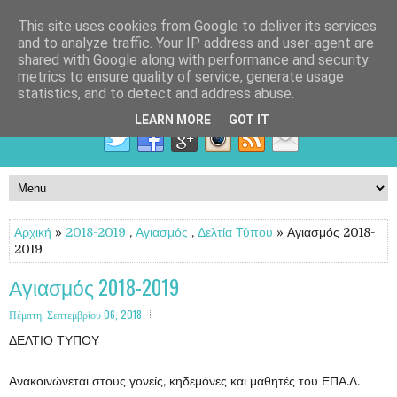
This site uses cookies from Google to deliver its services
and to analyze traffic. Your IP address and user-agent are
shared with Google along with performance and security
metrics to ensure quality of service, generate usage
statistics, and to detect and address abuse.
LEARN MORE
GOT IT
Αρχική
»
2018-2019
,
Αγιασμός
,
Δελτία Τύπου
» Αγιασμός 2018-
2019
Αγιασμός 2018-2019
Πέμπτη, Σεπτεμβρίου 06, 2018
ΔΕΛΤΙΟ ΤΥΠΟΥ
Ανακοινώνεται στους γονείς, κηδεμόνες και μαθητές του ΕΠΑ.Λ.