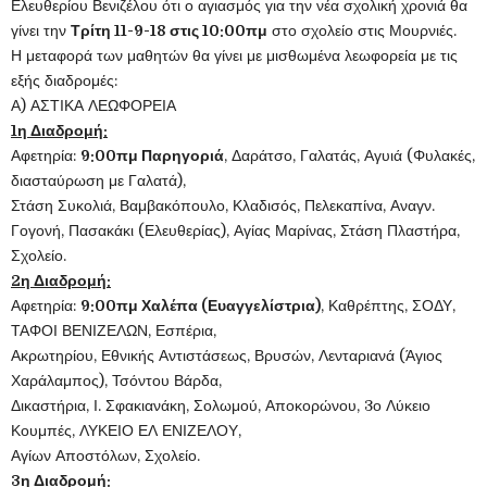
Ελευθερίου Βενιζέλου ότι ο αγιασμός για την νέα σχολική χρονιά θα
γίνει την
Τρίτη 11-9-18 στις 10:00πμ
στο σχολείο στις Μουρνιές.
Η μεταφορά των μαθητών θα γίνει με μισθωμένα λεωφορεία με τις
εξής διαδρομές:
Α) ΑΣΤΙΚΑ ΛΕΩΦΟΡΕΙΑ
1η Διαδρομή:
Αφετηρία:
9:00πμ Παρηγοριά
, Δαράτσο, Γαλατάς, Αγυιά (Φυλακές,
διασταύρωση με Γαλατά),
Στάση Συκολιά, Βαμβακόπουλο, Κλαδισός, Πελεκαπίνα, Αναγν.
Γογονή, Πασακάκι (Ελευθερίας), Αγίας Μαρίνας, Στάση Πλαστήρα,
Σχολείο.
2η Διαδρομή:
Αφετηρία:
9:00πμ Χαλέπα (Ευαγγελίστρια)
, Καθρέπτης, ΣΟΔΥ,
ΤΑΦΟΙ ΒΕΝΙΖΕΛΩΝ, Εσπέρια,
Ακρωτηρίου, Εθνικής Αντιστάσεως, Βρυσών, Λενταριανά (Άγιος
Χαράλαμπος), Τσόντου Βάρδα,
Δικαστήρια, Ι. Σφακιανάκη, Σολωμού, Αποκορώνου, 3ο Λύκειο
Κουμπές, ΛΥΚΕΙΟ ΕΛ ΕΝΙΖΕΛΟΥ,
Αγίων Αποστόλων, Σχολείο.
3η Διαδρομή: