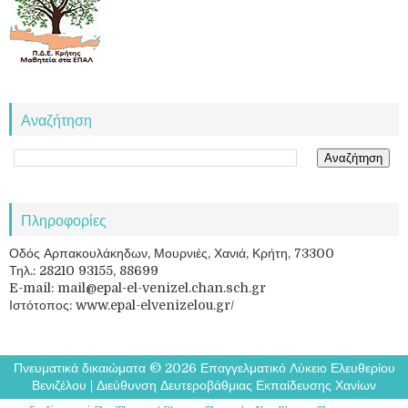
Αναζήτηση
Πληροφορίες
Οδός Αρπακουλάκηδων, Μουρνιές, Χανιά, Κρήτη, 73300
Τηλ.: 28210 93155, 88699
E-mail: mail@epal-el-venizel.chan.sch.gr
Ιστότοπος: www.epal-elvenizelou.gr/
Πνευματικά δικαιώματα ©
2026
Επαγγελματικό Λύκειο Ελευθερίου
Βενιζέλου
|
Διεύθυνση Δευτεροβάθμιας Εκπαίδευσης Χανίων