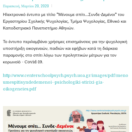
Παρασκευή, Μαρτίου 20, 2020
Ηλεκτρονικό έντυπο με τίτλο "Μένουμε σπίτι....Συνδε-Δεμένοι" του
Εργαστηρίου Σχολικής Ψυχολογίας, Τμήμα Ψυχολογίας, Εθνικό και
Καποδιστριακό Πανεπιστήμιο Αθηνών.
Το έντυπο περιλαμβάνει χρήσιμες επισημάνσεις για την ψυχολογική
υποστήριξη οικογενειών, παιδιών και εφήβων κατά τη διάρκεια
παραμονής στο σπίτι λόγω των προληπτικών μέτρων για τον
κορωνοϊό - Covid-19.
http://www.centerschoolpsych.psych.uoa.gr/images/pdf/meno
umespitisyndedemenoi--psichologiki-stirixi-gia-
oikogeneies.pdf