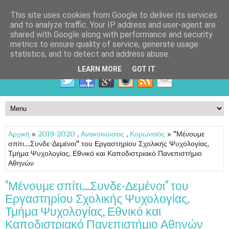
This site uses cookies from Google to deliver its services
and to analyze traffic. Your IP address and user-agent are
shared with Google along with performance and security
metrics to ensure quality of service, generate usage
statistics, and to detect and address abuse.
LEARN MORE
GOT IT
Αρχική
»
2019-2020
,
Ανακοινώσεις
,
Κορωνοϊός
» "Μένουμε
σπίτι....Συνδε-Δεμένοι" του Εργαστηρίου Σχολικής Ψυχολογίας,
Τμήμα Ψυχολογίας, Εθνικό και Καποδιστριακό Πανεπιστήμιο
Αθηνών
"Μένουμε σπίτι....Συνδε-Δεμένοι" του
Εργαστηρίου Σχολικής Ψυχολογίας,
Τμήμα Ψυχολογίας, Εθνικό και
Καποδιστριακό Πανεπιστήμιο Αθηνών