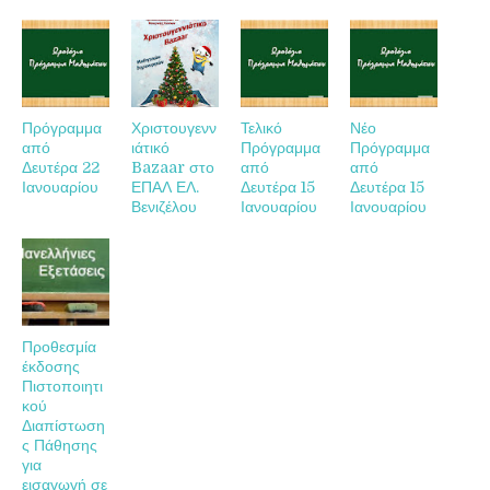
Πρόγραμμα
Χριστουγενν
Τελικό
Νέο
από
ιάτικό
Πρόγραμμα
Πρόγραμμα
Δευτέρα 22
Bazaar στο
από
από
Ιανουαρίου
ΕΠΑΛ ΕΛ.
Δευτέρα 15
Δευτέρα 15
Βενιζέλου
Ιανουαρίου
Ιανουαρίου
Προθεσμία
έκδοσης
Πιστοποιητι
κού
Διαπίστωση
ς Πάθησης
για
εισαγωγή σε