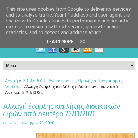
This site uses cookies from Google to deliver its services
and to analyze traffic. Your IP address and user-agent are
shared with Google along with performance and security
metrics to ensure quality of service, generate usage
statistics, and to detect and address abuse.
LEARN MORE
GOT IT
Αρχική
»
2020-2021
,
Ανακοινώσεις
,
Ωρολόγιο Πρόγραμμα
,
Webex
» Αλλαγή έναρξης και λήξης διδακτικών ωρών από
Δευτέρα 23/11/2020
Αλλαγή έναρξης και λήξης διδακτικών
ωρών από Δευτέρα 23/11/2020
Παρασκευή, Νοεμβρίου 20, 2020