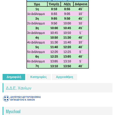
Δημοφιλή
Κατηγορίες
Αρχειοθήκη
Δ.Δ.Ε. Χανίων
Myschool