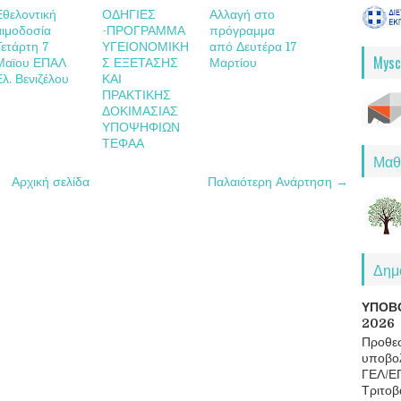
Εθελοντική
ΟΔΗΓΙΕΣ
Αλλαγή στο
αιμοδοσία
-ΠΡΟΓΡΑΜΜΑ
πρόγραμμα
Τετάρτη 7
ΥΓΕΙΟΝΟΜΙΚΗ
από Δευτέρα 17
Mysc
Μαϊου ΕΠΑΛ
Σ ΕΞΕΤΑΣΗΣ
Μαρτίου
Ελ. Βενιζέλου
ΚΑΙ
ΠΡΑΚΤΙΚΗΣ
ΔΟΚΙΜΑΣΙΑΣ
ΥΠΟΨΗΦΙΩΝ
ΤΕΦΑΑ
Μαθ
Αρχική σελίδα
Παλαιότερη Ανάρτηση →
Δημο
ΥΠΟΒ
2026
Προθεσ
υποβολ
ΓΕΛ/Ε
Τριτοβ