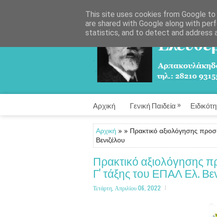
This site uses cookies from Google to d
are shared with Google along with perf
statistics, and to detect and address 
»
Αρχική
Γενική Παιδεία
Ειδικότη
Αρχική
» » Πρακτικό αξιολόγησης προσφ
Βενιζέλου
Πρακτικό αξιολόγησης π
Γ' τάξης του ΕΠΑΛ Ελ. Βε
Τετάρτη, Απριλίου 06, 2022