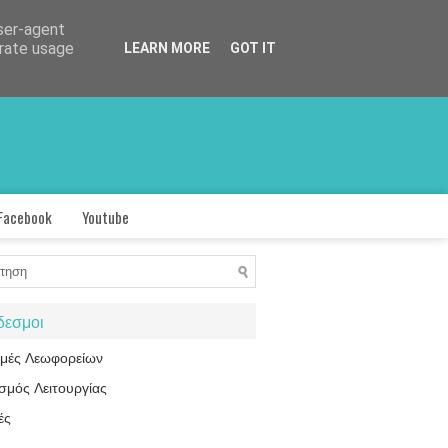
user-agent
erate usage
LEARN MORE
GOT IT
Facebook
Youtube
δεσμοι
ομές Λεωφορείων
σμός Λειτουργίας
ές