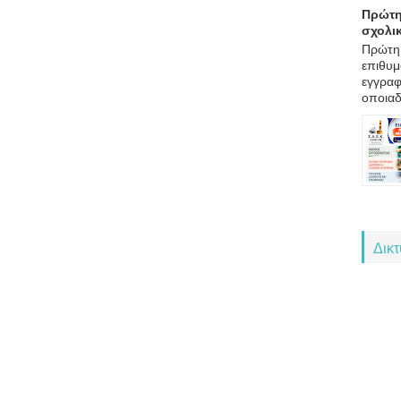
Πρώτη
σχολι
Πρώτη 
επιθυμ
εγγραφ
οποιαδ
Δικ