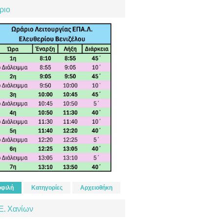
ριο
φιλή
Κατηγορίες
Αρχειοθήκη
Ε. Χανίων