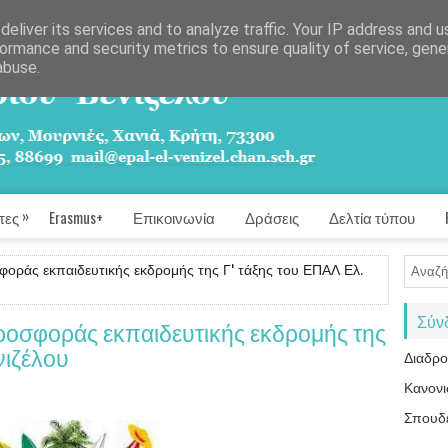
eliver its services and to analyze traffic. Your IP address and 
ormance and security metrics to ensure quality of service, gen
abuse.
»
τες
Erasmus+
Επικοινωνία
Δράσεις
Δελτία τύπου
οράς εκπαιδευτικής εκδρομής της Γ' τάξης του ΕΠΑΛ Ελ.
Σύν
ροσφοράς εκπαιδευτικής εκδρομής της
νιζέλου
Διαδρ
Κανονι
Σπουδ