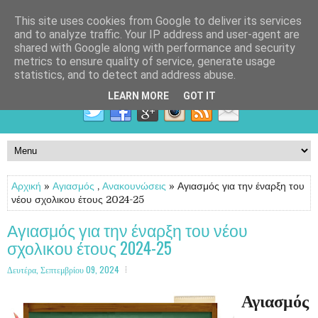
This site uses cookies from Google to deliver its services
and to analyze traffic. Your IP address and user-agent are
shared with Google along with performance and security
metrics to ensure quality of service, generate usage
statistics, and to detect and address abuse.
LEARN MORE
GOT IT
Αρχική
»
Αγιασμός
,
Ανακουνώσεις
» Αγιασμός για την έναρξη του
νέου σχολικου έτους 2024-25
Αγιασμός για την έναρξη του νέου
σχολικου έτους 2024-25
Δευτέρα, Σεπτεμβρίου 09, 2024
Αγιασμός