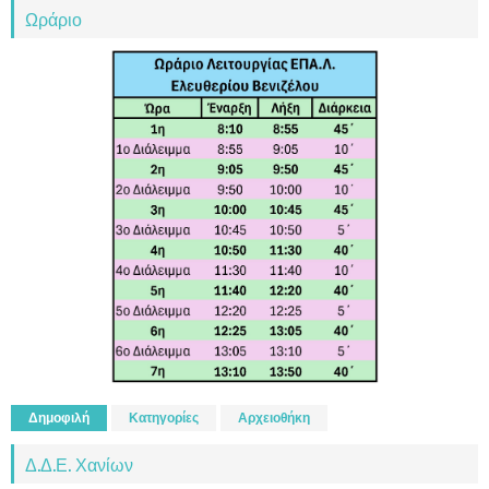
Ωράριο
Δημοφιλή
Κατηγορίες
Αρχειοθήκη
Δ.Δ.Ε. Χανίων