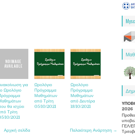
Mysc
Μαθ
Ανακοίνωση για
Ωρολόγιο
Ωρολόγιο
Δημο
το Ωρολόγιο
Πρόγραμμα
Πρόγραμμα
Πρόγραμμα
Μαθημάτων
Μαθημάτων
Μαθημάτων
από Τρίτη
από Δευτέρα
ΥΠΟΒ
που θα ισχύει
05/10/2021
18/10/2021
2026
από Τρίτη
Προθεσ
05/10/2021
υποβολ
ΓΕΛ/Ε
Αρχική σελίδα
Παλαιότερη Ανάρτηση →
Τριτοβ