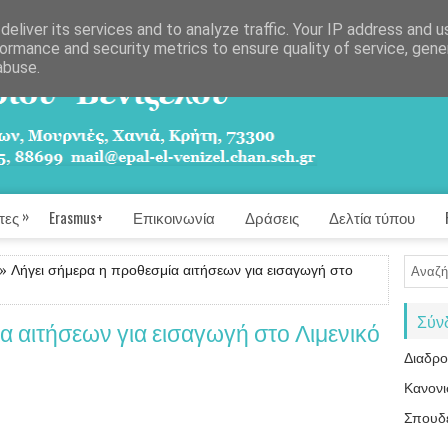
eliver its services and to analyze traffic. Your IP address and 
ormance and security metrics to ensure quality of service, gen
abuse.
»
τες
Erasmus+
Επικοινωνία
Δράσεις
Δελτία τύπου
» Λήγει σήμερα η προθεσμία αιτήσεων για εισαγωγή στο
Σύν
α αιτήσεων για εισαγωγή στο Λιμενικό
Διαδρ
Κανονι
Σπουδ