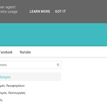
user-agent
erate usage
LEARN MORE
GOT IT
Facebook
Youtube
δεσμοι
ομές Λεωφορείων
σμός Λειτουργίας
ές