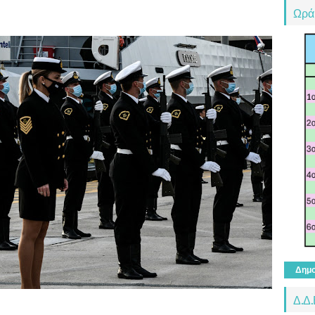
Ωρά
Δημο
Δ.Δ.