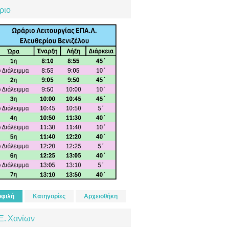
ριο
φιλή
Κατηγορίες
Αρχειοθήκη
Ε. Χανίων