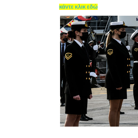
κάντε κλικ εδώ