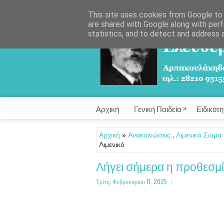
This site uses cookies from Google to d
are shared with Google along with perf
statistics, and to detect and address 
»
Αρχική
Γενική Παιδεία
Ειδικότη
Αρχική
»
Ανακοινώσεις
,
Λιμενικό Σώμα
Λιμενικό
Λήγει σήμερα η προθεσμί
Τρίτη, Φεβρουαρίου 11, 2025