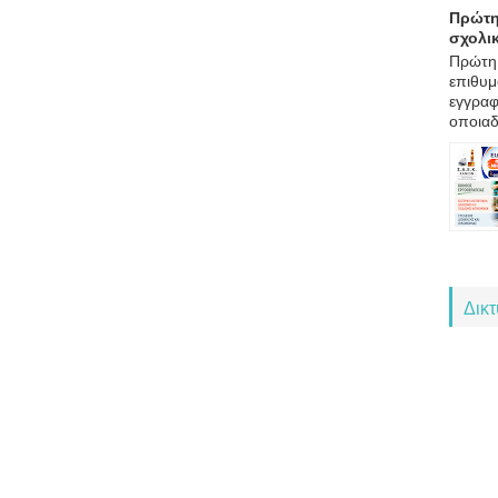
Πρώτη
σχολι
Πρώτη 
επιθυμ
εγγραφ
οποιαδ
Δικ