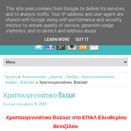
This site uses cookies from Google to deliver its services
and to analyze traffic. Your IP address and user-agent are
shared with Google along with performance and security
metrics to ensure quality of service, generate usage
statistics, and to detect and address abuse.
LEARN MORE
GOT IT
Αρχική
»
Ανακοινώσεις
,
γιορτές
,
Παζάρι
,
Χριστουγεννιάτικο
παζάρι
,
Bazaar
» Χριστουγεννιάτικο Bazaar
Χριστουγεννιάτικο Bazaar
Δευτέρα, Δεκεμβρίου 15, 2025
Χριστουγεννιάτικο Bazaar στο ΕΠΑΛ Ελευθερίου
Βενιζέλου