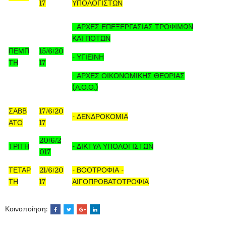
17
ΥΠΟΛΟΓΙΣΤΩΝ
- ΑΡΧΕΣ ΕΠΕΞΕΡΓΑΣΙΑΣ ΤΡΟΦΙΜΩΝ
ΚΑΙ ΠΟΤΩΝ
ΠΕΜΠ
15/6/20
- ΥΓΙΕΙΝΗ
ΤΗ
17
- ΑΡΧΕΣ ΟΙΚΟΝΟΜΙΚΗΣ ΘΕΩΡΙΑΣ
(Α.Ο.Θ.)
ΣΑΒΒ
17/6/20
- ΔΕΝΔΡΟΚΟΜΙΑ
ΑΤΟ
17
20/6/2
ΤΡΙΤΗ
- ΔΙΚΤΥΑ ΥΠΟΛΟΓΙΣΤΩΝ
017
ΤΕΤΑΡ
21/6/20
- ΒΟΟΤΡΟΦΙΑ -
ΤΗ
17
ΑΙΓΟΠΡΟΒΑΤΟΤΡΟΦΙΑ
Κοινοποίηση: