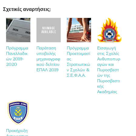
Σχετικές αναρτήσεις:
Πρόγραμμα
Παράταση
Πρόγραμμα
Εισαγωγή
Πανελλαδικ
υποβολής
Προετοιμασί
στις Σχολές
ών 2019-
μηχανογραφ
ας
Ανθυποπυρ
2020
ικού δελτίου
Στρατιωτικώ
αγών και
ΕΠΑΛ 2019
ν Σχολών &
Πυροσβεστ
Σ.Ε.Φ.Α.Α.
ών της
Πυροσβεστι
κής
Ακαδημίας
Προκήρυξη
Διαγωνισμο