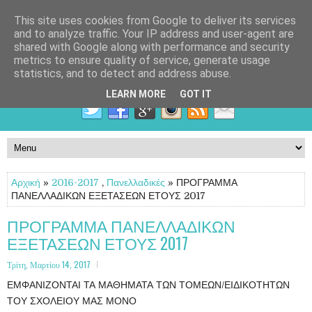
This site uses cookies from Google to deliver its services
and to analyze traffic. Your IP address and user-agent are
shared with Google along with performance and security
metrics to ensure quality of service, generate usage
statistics, and to detect and address abuse.
LEARN MORE
GOT IT
Αρχική
»
2016-2017
,
Πανελλαδικές
» ΠΡΟΓΡΑΜΜΑ
ΠΑΝΕΛΛΑΔΙΚΩΝ ΕΞΕΤΑΣΕΩΝ ΕΤΟΥΣ 2017
ΠΡΟΓΡΑΜΜΑ ΠΑΝΕΛΛΑΔΙΚΩΝ
ΕΞΕΤΑΣΕΩΝ ΕΤΟΥΣ 2017
Τρίτη, Μαρτίου 14, 2017
ΕΜΦΑΝΙΖΟΝΤΑΙ ΤΑ ΜΑΘΗΜΑΤΑ ΤΩΝ ΤΟΜΕΩΝ/ΕΙΔΙΚΟΤΗΤΩΝ
ΤΟΥ ΣΧΟΛΕΙΟΥ ΜΑΣ ΜΟΝΟ