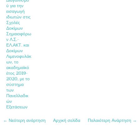
ύ για την
εισαγωγή
ιδιωτών στις
Σχολές
Δοκίμων
Σημαιοφόρω
ν Λ.Σ.-
ΕΛ.ΑΚΤ. και
Δοκίμων
Λιμενοφυλάκ
ων, το
ακαδημαϊκό
έτος 2019-
2020, με το
σύστημα
των
Πανελλαδικ
ών
Εξετάσεων
← Νεότερη ανάρτηση
Αρχική σελίδα
Παλαιότερη Ανάρτηση →