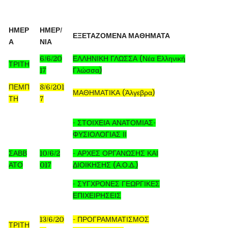
ΗΜΕΡ
ΗΜΕΡ/
ΕΞΕΤΑΖΟΜΕΝΑ ΜΑΘΗΜΑΤΑ
Α
ΝΙΑ
6/6/20
ΕΛΛΗΝΙΚΗ ΓΛΩΣΣΑ (Νέα Ελληνική
ΤΡΙΤΗ
17
Γλώσσα)
ΠΕΜΠ
8/6/201
ΜΑΘΗΜΑΤΙΚΑ (Άλγεβρα)
ΤΗ
7
- ΣΤΟΙΧΕΙΑ ΑΝΑΤΟΜΙΑΣ-
ΦΥΣΙΟΛΟΓΙΑΣ ΙΙ
ΣΑΒΒ
10/6/2
- ΑΡΧΕΣ ΟΡΓΑΝΩΣΗΣ ΚΑΙ
ΑΤΟ
017
ΔΙΟΙΚΗΣΗΣ (Α.Ο.Δ.)
- ΣΥΓΧΡΟΝΕΣ ΓΕΩΡΓΙΚΕΣ
ΕΠΙΧΕΙΡΗΣΕΙΣ
13/6/20
- ΠΡΟΓΡΑΜΜΑΤΙΣΜΟΣ
ΤΡΙΤΗ