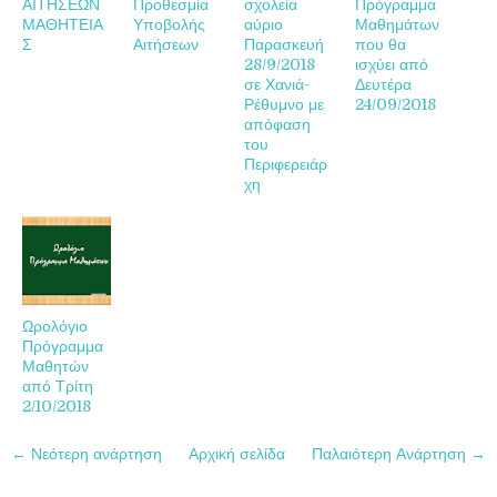
ΑΙΤΗΣΕΩΝ
Προθεσμία
σχολεία
Πρόγραμμα
ΜΑΘΗΤΕΙΑ
Υποβολής
αύριο
Μαθημάτων
Σ
Αιτήσεων
Παρασκευή
που θα
28/9/2018
ισχύει από
σε Χανιά-
Δευτέρα
Ρέθυμνο με
24/09/2018
απόφαση
του
Περιφερειάρ
χη
Ωρολόγιο
Πρόγραμμα
Μαθητών
από Τρίτη
2/10/2018
← Νεότερη ανάρτηση
Αρχική σελίδα
Παλαιότερη Ανάρτηση →