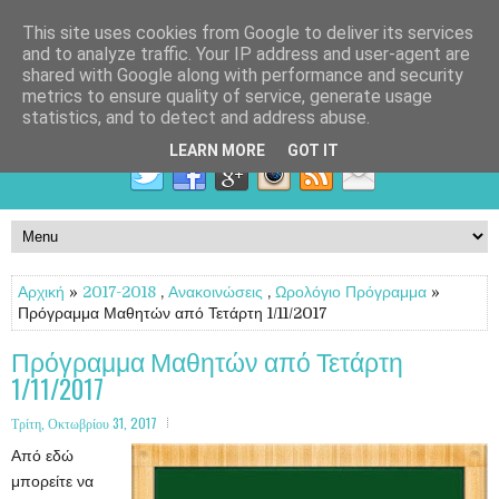
This site uses cookies from Google to deliver its services
and to analyze traffic. Your IP address and user-agent are
shared with Google along with performance and security
metrics to ensure quality of service, generate usage
statistics, and to detect and address abuse.
LEARN MORE
GOT IT
Αρχική
»
2017-2018
,
Ανακοινώσεις
,
Ωρολόγιο Πρόγραμμα
»
Πρόγραμμα Μαθητών από Τετάρτη 1/11/2017
Πρόγραμμα Μαθητών από Τετάρτη
1/11/2017
Τρίτη, Οκτωβρίου 31, 2017
Από εδώ
μπορείτε να