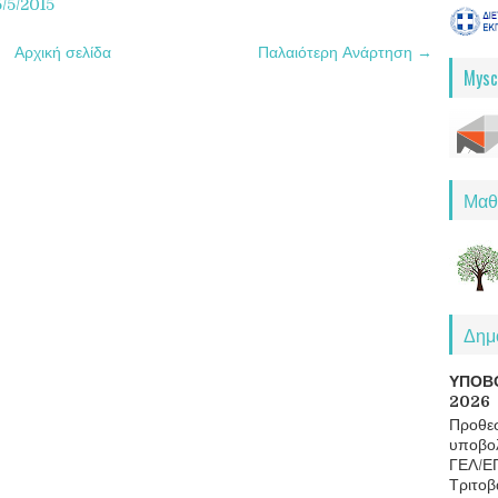
5/5/2015
Αρχική σελίδα
Παλαιότερη Ανάρτηση →
Mysc
Μαθ
Δημο
ΥΠΟΒ
2026
Προθεσ
υποβολ
ΓΕΛ/Ε
Τριτοβ