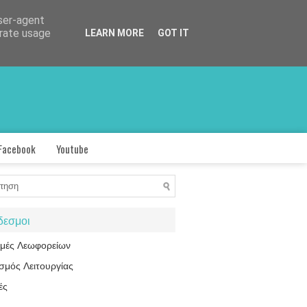
user-agent
erate usage
LEARN MORE
GOT IT
Facebook
Youtube
δεσμοι
ομές Λεωφορείων
σμός Λειτουργίας
ές