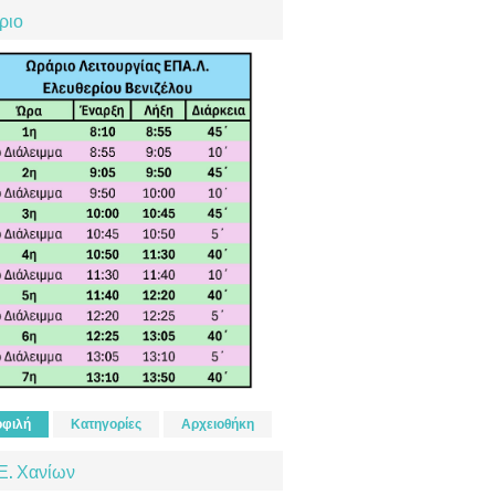
ριο
φιλή
Κατηγορίες
Αρχειοθήκη
Ε. Χανίων