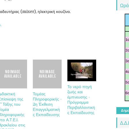
Ωρά
αδευτήρας (mixer), ηλεκτρική κουζίνα.
.
Το νερό πηγή
ζωής και
Διδακτική
Τομέας
έμπνευσης -
Επίσκεψη της
Πληροφορικής -
Πρόγραμμα
Γ' Τάξης του
2η Έκθεση
Περιβαλλοντική
Τομέα
Επαγγελματική
Δημο
ς Εκπαίδευσης
Πληροφορικής
ς Εκπαίδευσης
το Α.Τ.Ε.Ι.
Δ.Δ.
Ηρακλείου στις