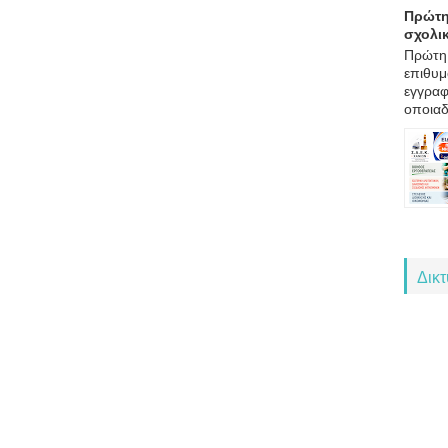
Πρώτη
σχολι
Πρώτη 
επιθυμ
εγγραφ
οποιαδ
Δικ