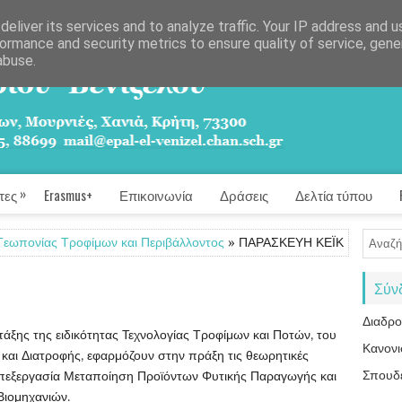
eliver its services and to analyze traffic. Your IP address and 
ormance and security metrics to ensure quality of service, gen
abuse.
»
τες
Erasmus+
Επικοινωνία
Δράσεις
Δελτία τύπου
Γεωπονίας Τροφίμων και Περιβάλλοντος
» ΠΑΡΑΣΚΕΥΗ ΚΕΪΚ
Σύν
Διαδρ
' τάξης της ειδικότητας Τεχνολογίας Τροφίμων και Ποτών, του
Κανονι
και Διατροφής, εφαρμόζουν στην πράξη τις θεωρητικές
Σπουδ
πεξεργασία Μεταποίηση Προϊόντων Φυτικής Παραγωγής και
ιομηχανιών.