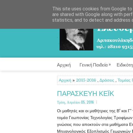
This site uses cookies from Google to d
are shared with Google along with perf
statistics, and to detect and address 
»
Αρχική
Γενική Παιδεία
Ειδικότη
Αρχική
»
2015-2016
,
Δράσεις
,
Τομέας 
ΠΑΡΑΣΚΕΥΗ ΚΕΪΚ
Τρίτη, Απριλίου 05, 2016
Οι μαθητές και οι μαθήτριες της Β' και Γ
τομέα Γεωπονίας Τεχνολογίας Τροφίμων 
γνώσεις που αποκτούν στα μαθήματα Ε
Μηχανολογικός Εξοπλισμός Γεωργικών Β