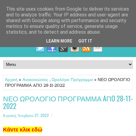
This site uses cookies from Google to deliver its services
and to analyze traffic. Your IP address and user-agent are
shared with Google along with performance and security
metrics to ensure quality of service, generate usage
statistics, and to detect and address abuse.
LEARN MORE
GOT IT
Αρχική
»
Ανακοινώσεις
,
Ωρολόγιο Πρόγραμμα
» ΝΕΟ ΩΡΟΛΟΓΙΟ
ΠΡΟΓΡΑΜΜΑ AΠO 28-11-2022
ΝΕΟ ΩΡΟΛΟΓΙΟ ΠΡΟΓΡΑΜΜΑ AΠO 28-11-
2022
Κυριακή, Νοεμβρίου 27, 2022
Κάντε κλικ εδώ